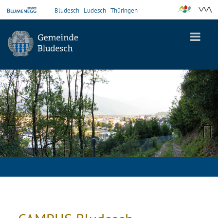
Bludesch
Ludesch
Thüringen
Previous
Next