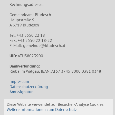
Rechnungsadresse:
Gemeindeamt Bludesch
Hauptstraße 9
A 6719 Bludesch
Tel: +43 5550 22 18
Fax: +43 5550 22 18-22
E-Mail: gemeinde@bludesch.at
UID:
ATU38023900
Bankverbindung:
Raiba im Walgau, IBAN: AT57 3745 8000 0381 0348
Impressum
Datenschutzerklärung
Amtssignatur
Öffnungszeiten Gemeindeamt
Diese Website verwendet zur Besucher-Analyse Cookies.
Weitere Informationen zum Datenschutz
Mo: 8:00 bis 12:00 und 14:00 bis 18:00 Uhr