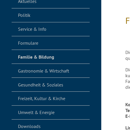
Aktuelles
Politik
F
Service & Info
Formulare
Di
Familie & Bildung
qu
Di
Gastronomie & Wirtschaft
ku
Fa
Gesundheit & Soziales
di
Freizeit, Kultur & Kirche
Ko
T
Umwelt & Energie
E-
Downloads
L