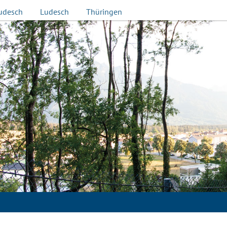
udesch
Ludesch
Thüringen