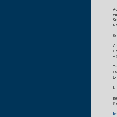
Ac
vo
Sc
67
Re
G
Ha
A 
Te
Fa
E-
UI
B
Ra
I