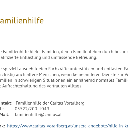
amilienhilfe
e Familienhilfe bietet Familien, deren Familienleben durch besond
alifizierte Entlastung und umfassende Betreuung.
e speziell ausgebildeten Fachkräfte unterstützen und entlasten 
rzfristig auch ältere Menschen, wenn keine anderen Dienste zur V
milien in schwierigen Situationen ein annähernd normales Fami
e Aufrechterhaltung des vertrauten Alltags.
ntakt:
Familienhilfe der Caritas Vorarlberg
el.:
05522/200-1049
Mail:
familienhilfe@caritas.at
ink:
https://www.caritas-vorarlberg.at/unsere-angebote/hilfe-in-kr