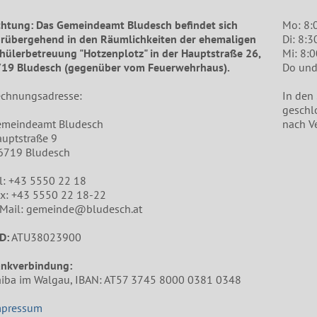
htung: Das Gemeindeamt Bludesch befindet sich
Mo: 8:
rübergehend in den Räumlichkeiten der ehemaligen
Di: 8:3
hülerbetreuung "Hotzenplotz" in der Hauptstraße 26,
Mi: 8:
19 Bludesch (gegenüber vom Feuerwehrhaus).
Do und 
chnungsadresse:
In den
geschl
emeindeamt Bludesch
nach V
uptstraße 9
6719 Bludesch
l: +43 5550 22 18
x: +43 5550 22 18-22
Mail: gemeinde@bludesch.at
D:
ATU38023900
ankverbindung:
iba im Walgau, IBAN: AT57 3745 8000 0381 0348
mpressum