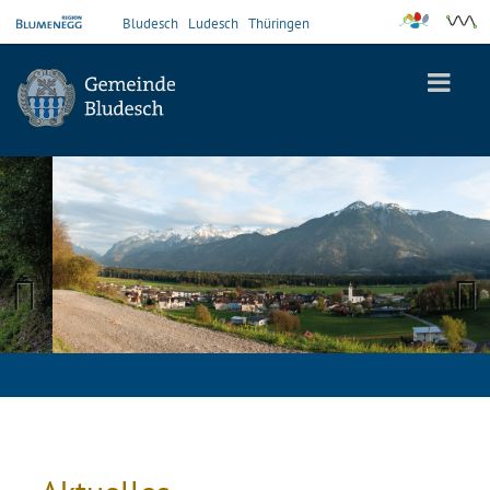
Bludesch
Ludesch
Thüringen
Previous
Next