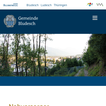
Bludesch
Ludesch
Thüringen
Previous
Next