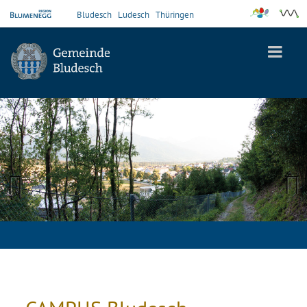
Bludesch
Ludesch
Thüringen
Previous
Next