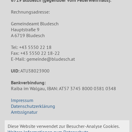
6719 Bludesch (gegenüber vom Feuerwehrhaus).
Rechnungsadresse:
Gemeindeamt Bludesch
Hauptstraße 9
A 6719 Bludesch
Tel: +43 5550 22 18
Fax: +43 5550 22 18-22
E-Mail: gemeinde@bludesch.at
UID:
ATU38023900
Bankverbindung:
Raiba im Walgau, IBAN: AT57 3745 8000 0381 0348
Impressum
Datenschutzerklärung
Amtssignatur
Öffnungszeiten Gemeindeamt
Diese Website verwendet zur Besucher-Analyse Cookies.