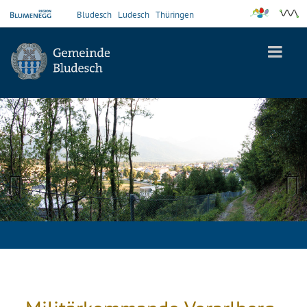
Bludesch
Ludesch
Thüringen
Previous
Next