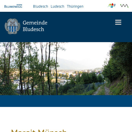
Bludesch
Ludesch
Thüringen
Previous
Next