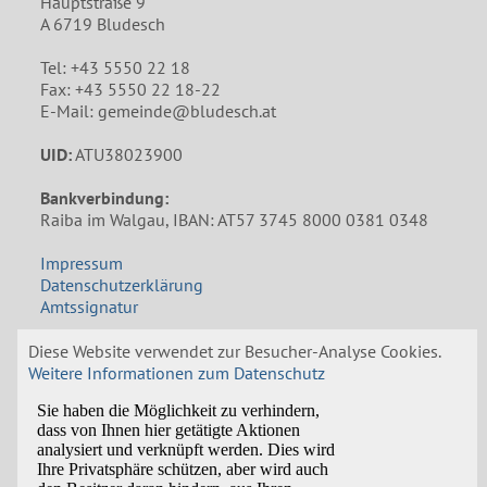
Hauptstraße 9
A 6719 Bludesch
Tel: +43 5550 22 18
Fax: +43 5550 22 18-22
E-Mail: gemeinde@bludesch.at
UID:
ATU38023900
Bankverbindung:
Raiba im Walgau, IBAN: AT57 3745 8000 0381 0348
Impressum
Datenschutzerklärung
Amtssignatur
Öffnungszeiten Gemeindeamt
Diese Website verwendet zur Besucher-Analyse Cookies.
Weitere Informationen zum Datenschutz
Mo: 8:00 bis 12:00 und 14:00 bis 18:00 Uhr
Di: 8:30 bis 12:00 Uhr
Mi: 8:00 bis 12:00 Uhr, Nachmittags nach
Vereinbarung