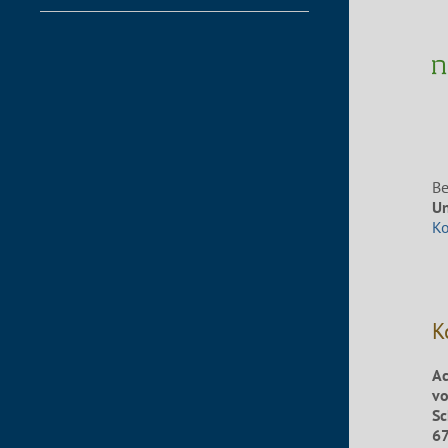
Be
Un
K
K
Ac
vo
Sc
67