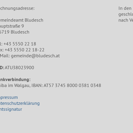
chnungsadresse:
In den
geschl
emeindeamt Bludesch
nach V
uptstraße 9
6719 Bludesch
l: +43 5550 22 18
x: +43 5550 22 18-22
Mail: gemeinde@bludesch.at
D:
ATU38023900
ankverbindung:
iba im Walgau, IBAN: AT57 3745 8000 0381 0348
mpressum
tenschutzerklärung
tssignatur