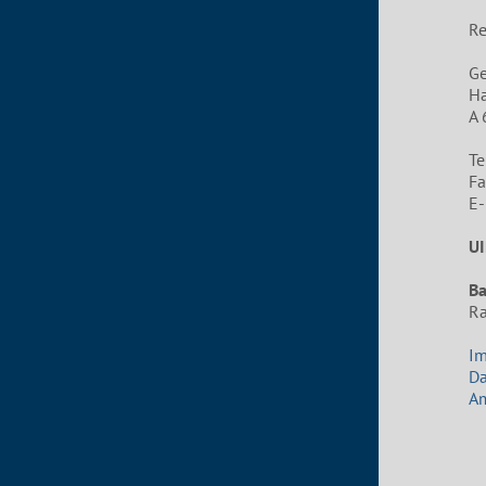
Re
G
Ha
A 
Te
Fa
E-
UI
B
Ra
I
Da
Am