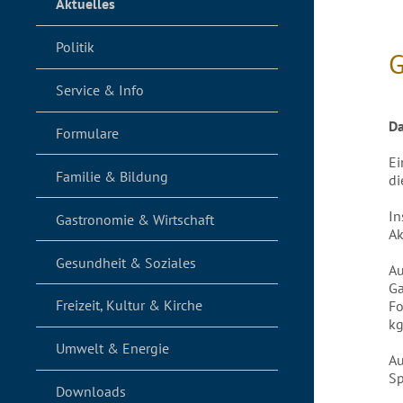
Aktuelles
Politik
G
Service & Info
Da
Formulare
Ei
Familie & Bildung
di
In
Gastronomie & Wirtschaft
Ak
Gesundheit & Soziales
Au
Ga
Freizeit, Kultur & Kirche
Fo
kg
Umwelt & Energie
Au
Sp
Downloads