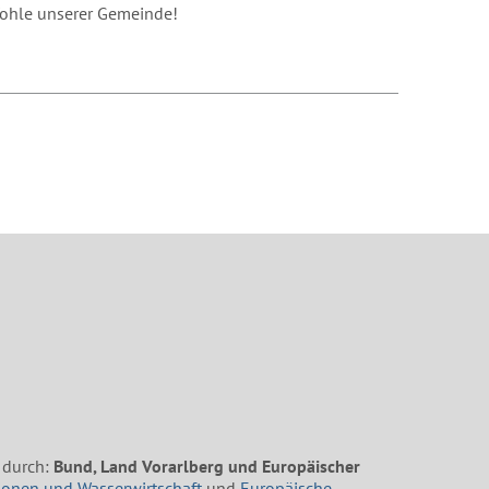
Wohle unserer Gemeinde!
 durch:
Bund, Land Vorarlberg und Europäischer
ionen und Wasserwirtschaft
und
Europäische