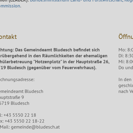
ommission
.
ontakt
Öffn
htung: Das Gemeindeamt Bludesch befindet sich
Mo: 8:
rübergehend in den Räumlichkeiten der ehemaligen
Di: 8:3
hülerbetreuung "Hotzenplotz" in der Hauptstraße 26,
Mi: 8:
19 Bludesch (gegenüber vom Feuerwehrhaus).
Do und 
chnungsadresse:
In den
geschl
emeindeamt Bludesch
nach V
uptstraße 9
6719 Bludesch
l: +43 5550 22 18
x: +43 5550 22 18-22
Mail: gemeinde@bludesch.at