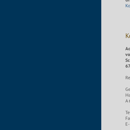
K
K
Ac
vo
Sc
67
Re
G
Ha
A 
Te
Fa
E-